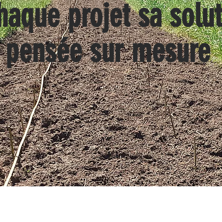
haque projet sa solut
pensée sur mesure