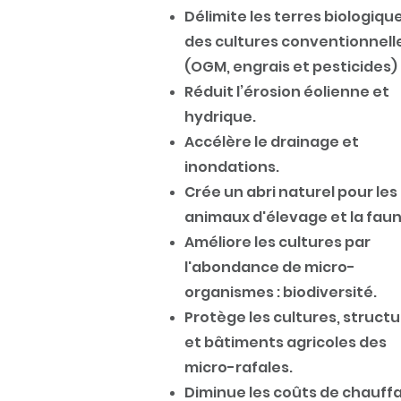
Délimite les terres biologiqu
des cultures conventionnell
(OGM, engrais et pes
ticides)
Réduit l’érosion éolienne et
hydrique.
Accélère le drainage et
inondations.
Crée un ab
ri
naturel pour les
animaux d'élevage et la faun
Améliore les cultures par
l'abondance de micro-
organismes : biodiversité.
Protège les cultures, struct
et
bâtiments agricoles des
micro-rafales.
Diminue les coûts de chauff