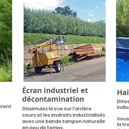
Écran industriel et
Hai
décontamination
Dite
-vent
indis
Dissi
mulez la vue sur l'arrière
cours et les endroits industrialisés
Vous
avec une bande tampon naturelle
la tr
en peu de temps.