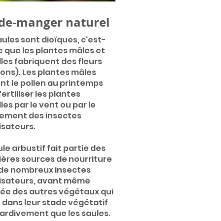
de-manger naturel
aules sont
dioïqu
es, c'est-
e que les plantes mâles et
les fabriquent des fleurs
ons). Les plantes mâles
nt le pollen au printemps
ertiliser les plantes
les par le vent ou par le
ement des insectes
nisateurs.
ule arbustif fait partie des
ères sources de nourriture
de nombreux insectes
nisateurs, avant même
ivée des autres végétaux qui
 dans leur stade végétatif
tardivement que les saules.