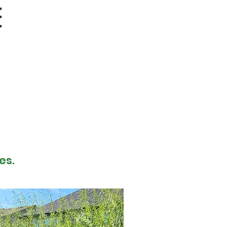
E
es.