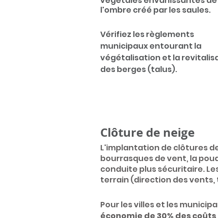
végétales envahissantes de
l'ombre créé
par les saules.
Vérifiez les règlements
municipaux entourant la
végétalisation e
t la revitali
des berges (talus).
Clôture de
neige
L'implantatio
n de clôtures d
bourrasques de vent, la poud
conduite
plus sécuritaire.
Les
terrain (direction des vents, 
Pour les villes et les munici
économie de 30% des coûts