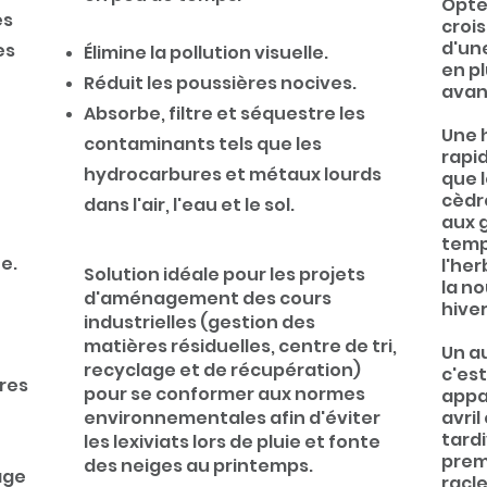
Opte
es
croi
d'un
es
Élimine
la pollution visuelle.
en p
Réduit les poussières nocives.
avan
Absorbe, filtre
et séquestre les
Une 
contaminants tels que les
rapi
hydrocarbures et métaux lourds
que l
cèdre
dans l'air, l'eau et le sol.
aux 
temp
e.
l'her
Solution idéale pour les projets
la no
d'aménagement des cours
hiver
industrielles (gestion des
matières résiduelles, centre de tri,
Un a
recyclage et de récupération)
c'est
ures
pour se conformer aux normes
appa
environnementales afin d'éviter
avril
tard
les lexiviats lors de pluie et
fonte
prem
des neiges au printemps.
age
racle