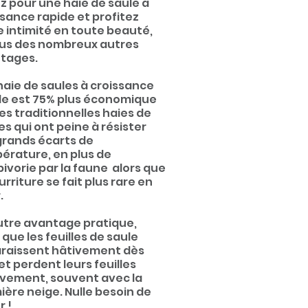
z pour une haie de saule à
ssance rapide et profitez
e intimité en toute beauté,
lus des nombreux autres
tages.
haie de saules à croissance
de est 75% plus économique
es traditionnelles haies de
s qui ont peine à résister
grands écarts de
érature, en plus de
bivorie par la faune alors que
urriture se fait plus rare en
.
utre avantage pratique,
 que les feuilles de saule
raissent hâtivement dès
 et perdent leurs fe
uilles
ivement, souvent avec la
ière neige. Nulle besoin de
r !