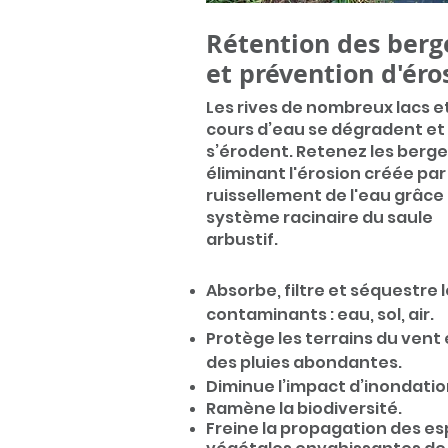
Rétention des berg
et prévention d'éro
Les
rives de nom
breux lacs e
cours d’eau se dégradent et
s’érodent. Retenez les berge
éliminant l'érosion créé
e
par 
ruissellement de l'eau grâce
système racinaire du saule
arbustif.
Absorbe, filtre et séquestre 
contamina
nts : eau, sol, air.
Protège les terrains du vent 
des pluies abondantes.
Diminue l’impact d’inondatio
Ramène la biodiversité.
Freine la propagation des e