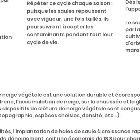
 par
Dès l
Répéter ce cycle chaque saison :
l'app
p
uisque le
s saules repoussent
avec vigueur, une fois taillés, ils
Le sa
poursuivront à capter les
parfa
contaminants pendant tout leur
culti
sation
cycle de vie.
d'arb
mara
e neige végétale
est une solution durable et écoresp
rerie, l'accumulation de neige, sur
la chaussée et la g
 dispositifs de clôture d
e neige végétale sont conçus 
topographie, espèces choisies, densité, etc...).
palités, l'implantation de haies de saule à croissance 
de déneigement, so
it une économie de 18 $ pour chaqu