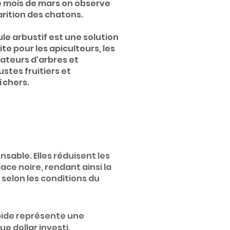
e mois de mars on observe
arition des chatons.
ule arbustif est une solution
ite pour les apiculteurs, les
vateurs d'arbres et
ustes fruitiers et
îchers.
onsabl
e. Elles
réduisent les
lace noire, rendant ainsi la
selon les conditions du
rapide représente une
e dollar investi.