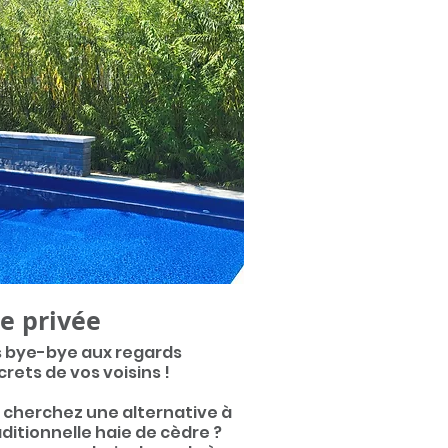
e privée
s bye-by
e aux regards
crets de vos voisins !
 cherchez une alternative à
aditionnelle haie de cèdre ?