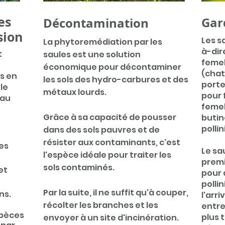
es
Gar
Décontamination
sion
Les s
La phy
toremédiation pa
r les
à-dir
t
saules est une solution
femel
économique pour décontaminer
(chat
s en
les sols d
es hydro-carbures et des
porte
le
métaux lourds.
pour f
 au
femel
G
râce à sa capacité de pousser
butin
polli
dans des sols pauvres et de
résister aux contaminants, c'est
les
Le sa
l'espèce idéale pour traiter les
premi
sols contaminés.
et
pour 
polli
Par la suite, il ne suffit qu'à couper,
ns.
l'arr
récolter les branches et les
entre
spèces
plus 
envoyer à un site d'incinération.